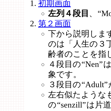
初期画面
左列４段目
、
“Mo
第２画面
下から説明しま
のは「人生の３
齢者のことを指
４段目の
“Nen”
は
象です。
３段目の
“Adult”
左右似たような
の
“senzill”
は片