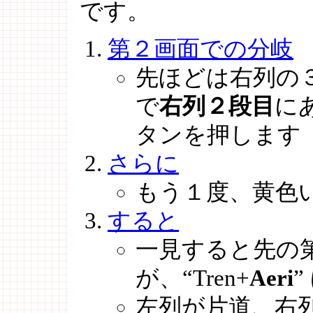
です。
第２画面での分岐
先ほどは右列の
で
右列２段目
に
タンを押します
さらに
もう１度、黄色
すると
一見すると先の
が、“Tren+
Aeri
左列が片道、右